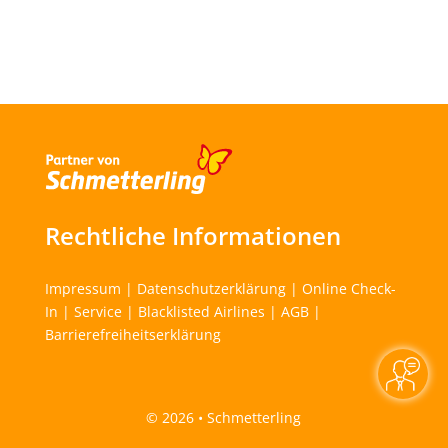
Rechtliche Informationen
Impressum
|
Datenschutzerklärung
|
Online Check-
In
|
Service
|
Blacklisted Airlines
|
AGB
|
Barrierefreiheitserklärung
©
2026 • Schmetterling